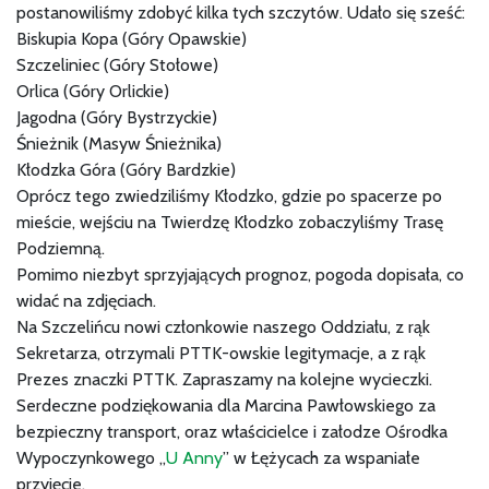
postanowiliśmy zdobyć kilka tych szczytów. Udało się sześć:
Biskupia Kopa (Góry Opawskie)
Szczeliniec (Góry Stołowe)
Orlica (Góry Orlickie)
Jagodna (Góry Bystrzyckie)
Śnieżnik (Masyw Śnieżnika)
Kłodzka Góra (Góry Bardzkie)
Oprócz tego zwiedziliśmy Kłodzko, gdzie po spacerze po
mieście, wejściu na Twierdzę Kłodzko zobaczyliśmy Trasę
Podziemną.
Pomimo niezbyt sprzyjających prognoz, pogoda dopisała, co
widać na zdjęciach.
Na Szczelińcu nowi członkowie naszego Oddziału, z rąk
Sekretarza, otrzymali PTTK-owskie legitymacje, a z rąk
Prezes znaczki PTTK. Zapraszamy na kolejne wycieczki.
Serdeczne podziękowania dla Marcina Pawłowskiego za
bezpieczny transport, oraz właścicielce i załodze Ośrodka
Wypoczynkowego „
U Anny
” w Łężycach za wspaniałe
przyjęcie.