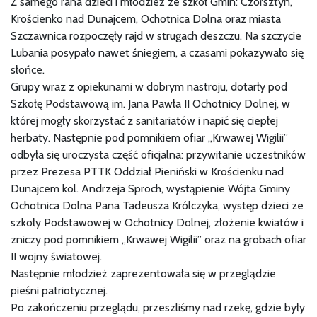
Z samego rana dzieci i młodzież ze szkół Gmin: Czorsztyn,
Krościenko nad Dunajcem, Ochotnica Dolna oraz miasta
Szczawnica rozpoczęły rajd w strugach deszczu. Na szczycie
Lubania posypało nawet śniegiem, a czasami pokazywało się
słońce.
Grupy wraz z opiekunami w dobrym nastroju, dotarły pod
Szkołę Podstawową im. Jana Pawła II Ochotnicy Dolnej, w
której mogły skorzystać z sanitariatów i napić się ciepłej
herbaty. Następnie pod pomnikiem ofiar „Krwawej Wigilii”
odbyła się uroczysta część oficjalna: przywitanie uczestników
przez Prezesa PTTK Oddział Pieniński w Krościenku nad
Dunajcem kol. Andrzeja Sproch, wystąpienie Wójta Gminy
Ochotnica Dolna Pana Tadeusza Królczyka, występ dzieci ze
szkoły Podstawowej w Ochotnicy Dolnej, złożenie kwiatów i
zniczy pod pomnikiem „Krwawej Wigilii” oraz na grobach ofiar
II wojny światowej.
Następnie młodzież zaprezentowała się w przeglądzie
pieśni patriotycznej.
Po zakończeniu przeglądu, przeszliśmy nad rzekę, gdzie były